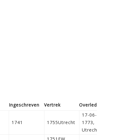
Ingeschreven
Vertrek
Overleden
Bijz.
17-06-
1741
1755Utrecht
1773,
Utrecht
1751EW