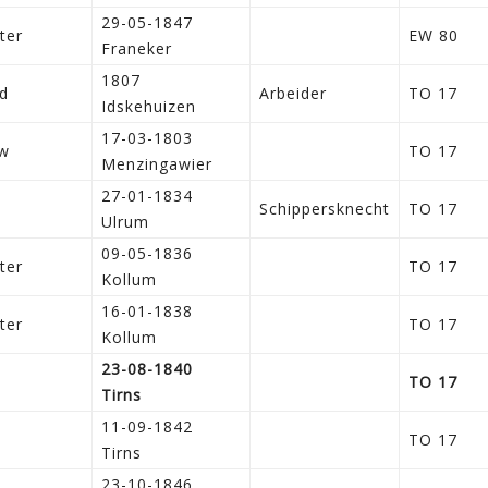
29-05-1847
ter
EW 80
Franeker
1807
d
Arbeider
TO 17
Idskehuizen
17-03-1803
w
TO 17
Menzingawier
27-01-1834
n
Schippersknecht
TO 17
Ulrum
09-05-1836
ter
TO 17
Kollum
16-01-1838
ter
TO 17
Kollum
23-08-1840
n
TO 17
Tirns
11-09-1842
n
TO 17
Tirns
23-10-1846