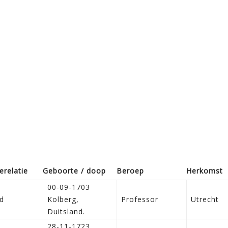
e­relatie
Geboorte / doop
Beroep
Herkomst
00-09-1703
d
Kolberg,
Professor
Utrecht
Duitsland.
28-11-1723