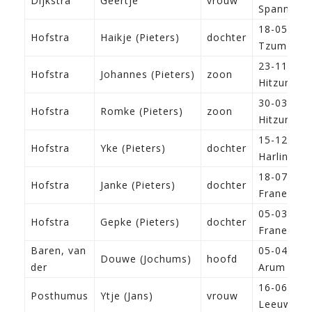
Dijkstra
Geertje
vrouw
Spannum
18-05-186
Hofstra
Haikje (Pieters)
dochter
Tzum
23-11-186
Hofstra
Johannes (Pieters)
zoon
Hitzum
30-03-186
Hofstra
Romke (Pieters)
zoon
Hitzum
15-12-187
Hofstra
Yke (Pieters)
dochter
Harlingen
18-07-187
Hofstra
Janke (Pieters)
dochter
Franeker
05-03-188
Hofstra
Gepke (Pieters)
dochter
Franeker
Baren, van
05-04-181
Douwe (Jochums)
hoofd
der
Arum
16-06-180
Posthumus
Ytje (Jans)
vrouw
Leeuward