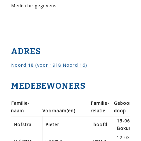
Medische gegevens
ADRES
Noord 18 (voor 1918 Noord 16)
MEDEBEWONERS
Familie­
Familie­
Geboorte /
naam
Voor­naam(en)
relatie
doop
13-06-182
Hofstra
Pieter
hoofd
Boxum
12-03-183