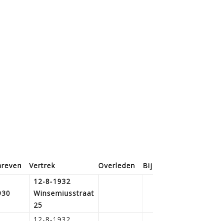
hreven
Vertrek
Overleden
Bijz.
12-8-1932
930
Winsemiusstraat
25
12-8-1932