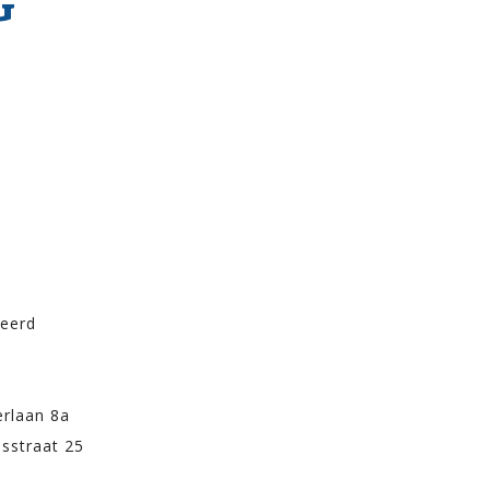
G
m
meerd
rlaan 8a
sstraat 25