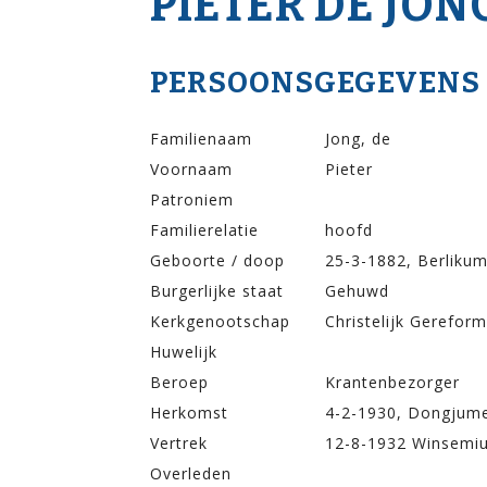
PIETER DE JON
PERSOONSGEGEVENS
Familienaam
Jong, de
Voornaam
Pieter
Patroniem
Familierelatie
hoofd
Geboorte / doop
25-3-1882, Berliku
Burgerlijke staat
Gehuwd
Kerkgenootschap
Christelijk Gerefor
Huwelijk
Beroep
Krantenbezorger
Herkomst
4-2-1930, Dongjume
Vertrek
12-8-1932 Winsemiu
Overleden