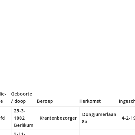
ie­
Geboorte
ie
/ doop
Beroep
Herkomst
Ingesc
25-3-
Dongjumerlaan
fd
1882
Krantenbezorger
4-2-1
8a
Berlikum
9-11-