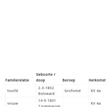
Geboorte /
Familie­relatie
doop
Beroep
Herkomst
2-3-1802
hoofd
Grofsmid
KV 4a
Bolsward
14-9-1801
vrouw
KV 4a
Tzummarum