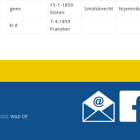
15-1-1850
geen
Smidsknecht
Nijemir
Sloten
7-4-1859
kl.d.
Franeker
IEK:
WAD UP