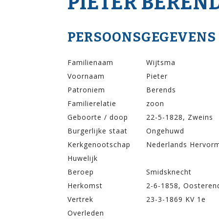
PIETER BEREN
PERSOONSGEGEVENS
Familienaam
Wijtsma
Voornaam
Pieter
Patroniem
Berends
Familierelatie
zoon
Geboorte / doop
22-5-1828, Zweins
Burgerlijke staat
Ongehuwd
Kerkgenootschap
Nederlands Hervor
Huwelijk
Beroep
Smidsknecht
Herkomst
2-6-1858, Oosteren
Vertrek
23-3-1869 KV 1e
Overleden