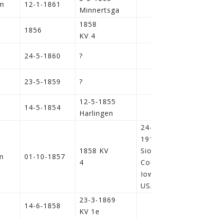
m
12-1-1861
Minnertsga
1858
1856
KV 4
m
24-5-1860
?
23-5-1859
?
12-5-1855
14-5-1854
Harlingen
24-12-
1919,
1858 KV
Sioux
i
m
01-10-1857
4
County,
Iowa,
USA
23-3-1869
14-6-1858
KV 1e