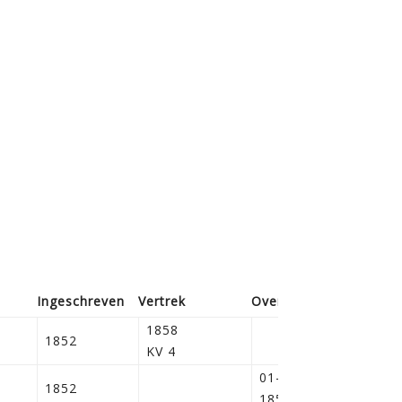
Ingeschreven
Vertrek
Overleden
Bijz.
1858
1852
KV 4
01-02-
1852
1854