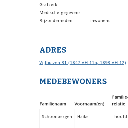
Grafzerk
Medische gegevens
Bijzonderheden
---inwonend------
ADRES
Vijfhuizen 31 (1847 VH 11a, 1893 VH 12)
MEDEBEWONERS
Familie
Familie­naam
Voor­naam(en)
relatie
Schoonbergen
Haike
hoofd