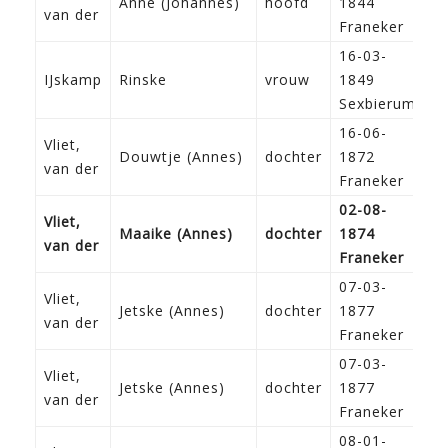
Anne (Johannes)
hoofd
1844
A
van der
Franeker
16-03-
IJskamp
Rinske
vrouw
1849
Sexbierum
16-06-
Vliet,
Douwtje (Annes)
dochter
1872
van der
Franeker
02-08-
Vliet,
Maaike (Annes)
dochter
1874
van der
Franeker
07-03-
Vliet,
Jetske (Annes)
dochter
1877
van der
Franeker
07-03-
Vliet,
Jetske (Annes)
dochter
1877
van der
Franeker
08-01-