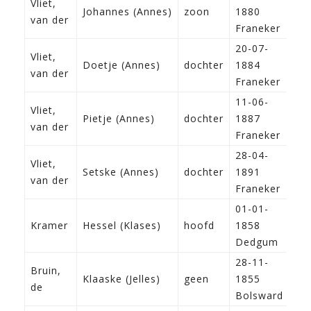
Vliet,
Johannes (Annes)
zoon
1880
van der
Franeker
20-07-
Vliet,
Doetje (Annes)
dochter
1884
van der
Franeker
11-06-
Vliet,
Pietje (Annes)
dochter
1887
van der
Franeker
28-04-
Vliet,
Setske (Annes)
dochter
1891
van der
Franeker
01-01-
I
Kramer
Hessel (Klases)
hoofd
1858
k
Dedgum
28-11-
Bruin,
Klaaske (Jelles)
geen
1855
de
Bolsward