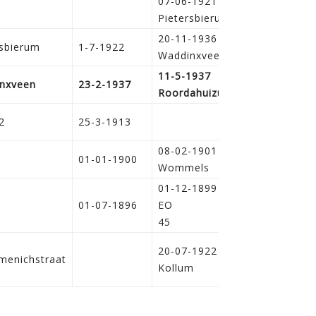
07-06-1921
Pietersbierum
20-11-1936
rsbierum
1-7-1922
Waddinxveen
11-5-1937
nxveen
23-2-1937
Roordahuizum
2
25-3-1913
11-02-1915
08-02-1901
17-05-1946,
1
01-01-1900
Wommels
Groningen
01-12-1899
17-10-1968,
01-07-1896
EO
Den Haag
45
20-07-1922
03-03-1983,
enichstraat
Kollum
Leeuwarden