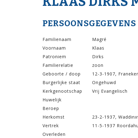
KLAAS DIRKS 
PERSOONSGEGEVENS
Familienaam
Magré
Voornaam
Klaas
Patroniem
Dirks
Familierelatie
zoon
Geboorte / doop
12-3-1907, Franeke
Burgerlijke staat
Ongehuwd
Kerkgenootschap
Vrij Evangelisch
Huwelijk
Beroep
Herkomst
23-2-1937, Waddinx
Vertrek
11-5-1937 Roordah
Overleden