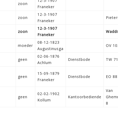
12-3-1907
zoon
Franeker
12-3-1907
zoon
Piete
Franeker
12-3-1907
zoon
Waddi
Franeker
08-12-1823
moeder
OV 10
Augustinusga
02-06-1876
geen
Dienstbode
TW 7
Achlum
15-09-1879
geen
Dienstbode
EO 88
Franeker
Van
02-02-1902
geen
Kantoorbediende
Ghemm
Kollum
8