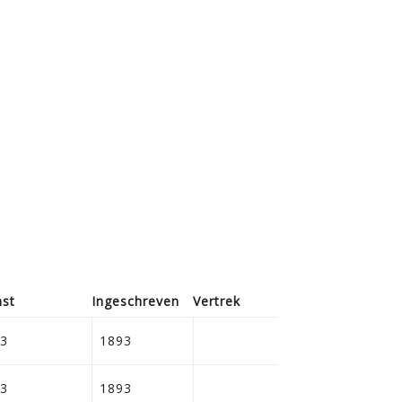
st
Ingeschreven
Vertrek
Overleden
18-02-1943,
3
1893
Franeker
11-09-1944,
3
1893
Meppel