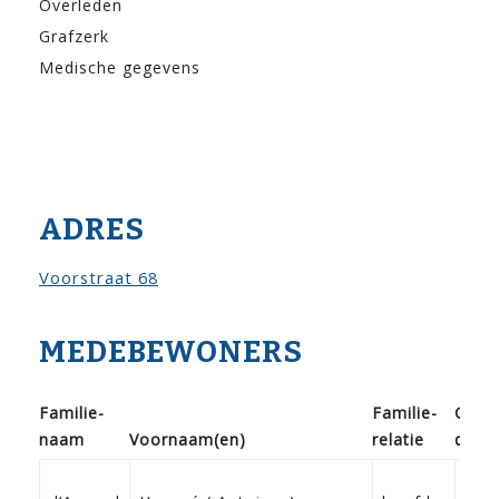
Overleden
Grafzerk
Medische gegevens
ADRES
Voorstraat 68
MEDEBEWONERS
Familie­
Familie­
Gebo
naam
Voor­naam(en)
relatie
doop
16-