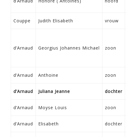
d’Arnaud
Honoré ( Antoines)
hoofd
167
Puy
168
Couppe
Judith Elisabeth
vrouw
St. 
16-
d’Arnaud
Georgius Johannes Michael
zoon
Fra
22-
d’Arnaud
Anthoine
zoon
Fra
7-1
d’Arnaud
Juliana Jeanne
dochter
Fra
19-
d’Arnaud
Moyse Louis
zoon
Fra
19-
d’Arnaud
Elisabeth
dochter
Fra
1-3