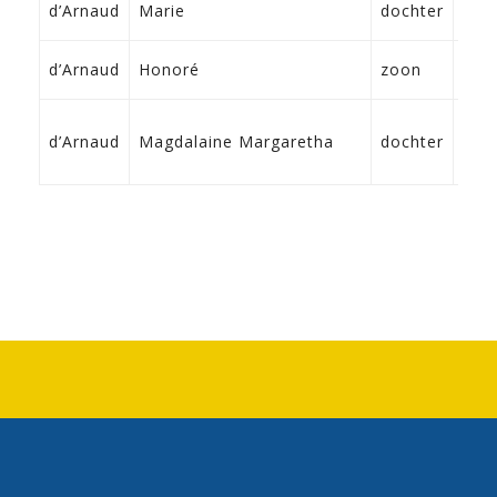
d’Arnaud
Marie
dochter
Fra
2-4
d’Arnaud
Honoré
zoon
Fra
24-
d’Arnaud
Magdalaine Margaretha
dochter
171
Fra