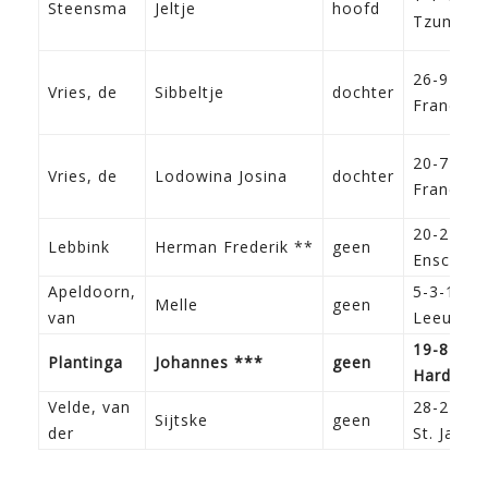
Steensma
Jeltje
hoofd
Tzum
26-9-192
Vries, de
Sibbeltje
dochter
Franeker
20-7-192
Vries, de
Lodowina Josina
dochter
Franeker
20-2-190
Lebbink
Herman Frederik **
geen
Ensched
Apeldoorn,
5-3-1909
Melle
geen
van
Leeuwar
19-8-191
Plantinga
Johannes ***
geen
Hardenbe
Velde, van
28-2-191
Sijtske
geen
der
St. Jacob