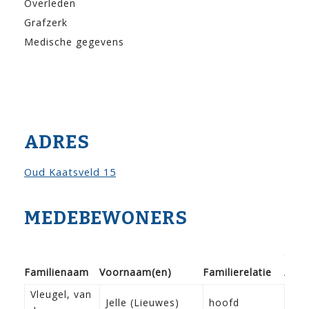
Overleden
Grafzerk
Medische gegevens
ADRES
Oud Kaatsveld 15
MEDEBEWONERS
Gebo
Familie­naam
Voor­naam(en)
Familie­relatie
/ do
Vleugel, van
22-
Jelle (Lieuwes)
hoofd