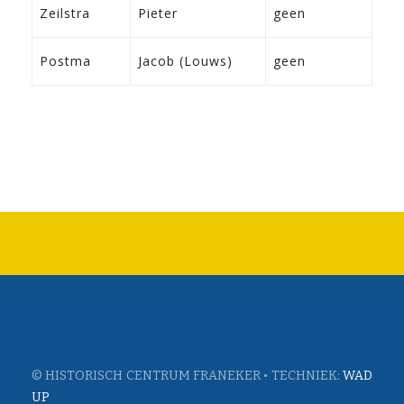
8-3
Zeilstra
Pieter
geen
Sne
11-
Postma
Jacob (Louws)
geen
Dro
© HISTORISCH CENTRUM FRANEKER • TECHNIEK:
WAD
UP