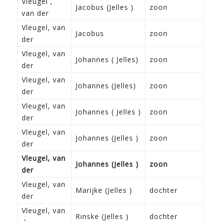
Vleugel ,
3-2
Jacobus (Jelles )
zoon
van der
Fra
Vleugel, van
3-2
Jacobus
zoon
der
Fra
Vleugel, van
4-9
Johannes ( Jelles)
zoon
der
Fra
Vleugel, van
4-9
Johannes (Jelles)
zoon
der
Fra
Vleugel, van
4-9
Johannes ( Jelles )
zoon
der
Fra
Vleugel, van
4-9
Johannes (Jelles )
zoon
der
Fra
Vleugel, van
4-9
Johannes (Jelles )
zoon
der
Fra
Vleugel, van
23-
Marijke (Jelles )
dochter
der
Fra
Vleugel, van
23-
Rinske (Jelles )
dochter