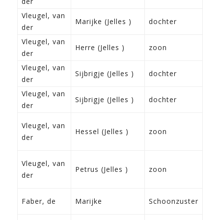
der
Fra
Vleugel, van
11-
Marijke (Jelles )
dochter
der
Fra
Vleugel, van
24-
Herre (Jelles )
zoon
der
Fra
Vleugel, van
13-
Sijbrigje (Jelles )
dochter
der
Fra
Vleugel, van
13-
Sijbrigje (Jelles )
dochter
der
Fra
30-
Vleugel, van
Hessel (Jelles )
zoon
188
der
Fra
30-
Vleugel, van
Petrus (Jelles )
zoon
188
der
Fra
1-4
Faber, de
Marijke
Schoonzuster
Her