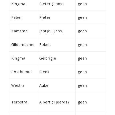
19-
Kingma
Pieter ( Jans)
geen
Ra
4-3
Faber
Pieter
geen
Ko
7-4
Kamsma
Jantje ( Jans)
geen
Fra
20-
Gildemacher
Fokele
geen
Sne
23-
Kingma
Gelbrigje
geen
Fra
4-8
Posthumus
Rienk
geen
Wo
2-1
Westra
Auke
geen
Irn
10-
Terpstra
Albert (Tjeerds)
geen
188
Bri