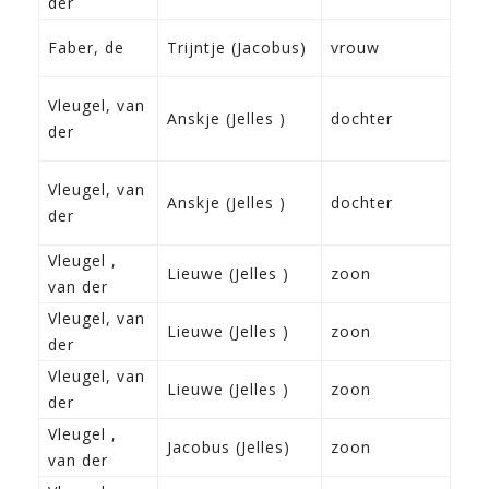
der
Fra
29-
Faber, de
Trijntje (Jacobus)
vrouw
Do
14-
Vleugel, van
Anskje (Jelles )
dochter
186
der
Fra
14-
Vleugel, van
Anskje (Jelles )
dochter
186
der
Fra
Vleugel ,
25-
Lieuwe (Jelles )
zoon
van der
Fra
Vleugel, van
25-
Lieuwe (Jelles )
zoon
der
Fra
Vleugel, van
25-
Lieuwe (Jelles )
zoon
der
Fra
Vleugel ,
3-2
Jacobus (Jelles)
zoon
van der
Fra