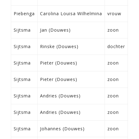
Fra
07-
Piebenga
Carolina Louisa Wilhelmina
vrouw
Tz
13-
Sijtsma
Jan (Douwes)
zoon
Fra
05-
Sijtsma
Rinske (Douwes)
dochter
Fra
04-
Sijtsma
Pieter (Douwes)
zoon
Fra
04-
Sijtsma
Pieter (Douwes)
zoon
Fra
15-
Sijtsma
Andries (Douwes)
zoon
Fra
15-
Sijtsma
Andries (Douwes)
zoon
Fra
09-
Sijtsma
Johannes (Douwes)
zoon
Fra