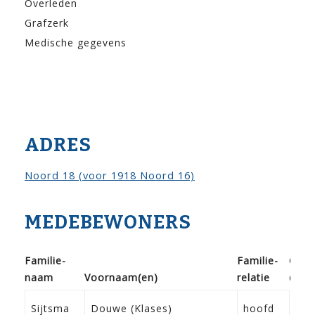
Overleden
Grafzerk
Medische gegevens
ADRES
Noord 18 (voor 1918 Noord 16)
MEDEBEWONERS
Familie­
Familie­
Gebo
naam
Voor­naam(en)
relatie
doo
02-
Sijtsma
Douwe (Klases)
hoofd