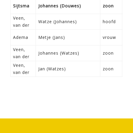
09-
Sijtsma
Johannes (Douwes)
zoon
Fra
Veen,
27-
Watze (Johannes)
hoofd
van der
Fra
07-
Adema
Metje (Jans)
vrouw
Dro
Veen,
09-
Johannes (Watzes)
zoon
van der
Fra
Veen,
02-
Jan (Watzes)
zoon
van der
Mid