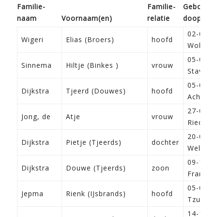
Familie­
Familie­
Geboorte
naam
Voor­naam(en)
relatie
doop
02-02-1
Wigeri
Elias (Broers)
hoofd
Wolveg
05-01-1
Sinnema
Hiltje (Binkes )
vrouw
Stavore
05-03-1
Dijkstra
Tjeerd (Douwes)
hoofd
Achlum
27-04-1
Jong, de
Atje
vrouw
Ried
20-01-1
Dijkstra
Pietje (Tjeerds)
dochter
Welsrijp
09-11-1
Dijkstra
Douwe (Tjeerds)
zoon
Franeke
05-04-1
Jepma
Rienk (IJsbrands)
hoofd
Tzumm
14-12-1