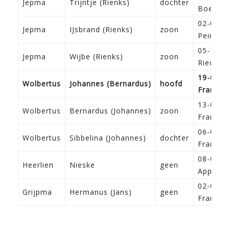
Jepma
Trijntje (Rienks)
dochter
Boer
02-04-1
Jepma
IJsbrand (Rienks)
zoon
Peins
05-11-1
Jepma
Wijbe (Rienks)
zoon
Ried
19-02-1
Wolbertus
Johannes (Bernardus)
hoofd
Franeke
13-07-1
Wolbertus
Bernardus (Johannes)
zoon
Franeke
06-01-1
Wolbertus
Sibbelina (Johannes)
dochter
Franeke
08-08-1
Heerlien
Nieske
geen
Apping
02-04-1
Grijpma
Hermanus (Jans)
geen
Franeke