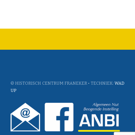
© HISTORISCH CENTRUM FRANEKER • TECHNIEK:
WAD
UP