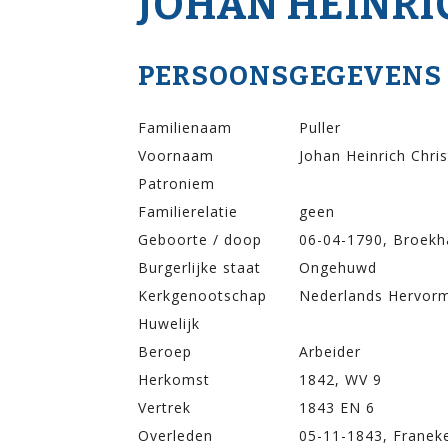
JOHAN HEINRI
PERSOONSGEGEVENS
Familienaam
Puller
Voornaam
Johan Heinrich Chris
Patroniem
Familierelatie
geen
Geboorte / doop
06-04-1790, Broek
Burgerlijke staat
Ongehuwd
Kerkgenootschap
Nederlands Hervor
Huwelijk
Beroep
Arbeider
Herkomst
1842, WV 9
Vertrek
1843 EN 6
Overleden
05-11-1843, Franek