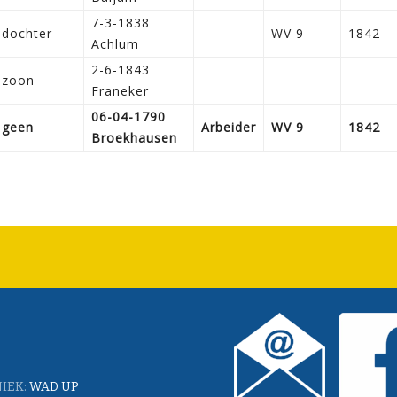
7-3-1838
dochter
WV 9
1842
Achlum
2-6-1843
zoon
Franeker
06-04-1790
geen
Arbeider
WV 9
1842
Broekhausen
IEK:
WAD UP