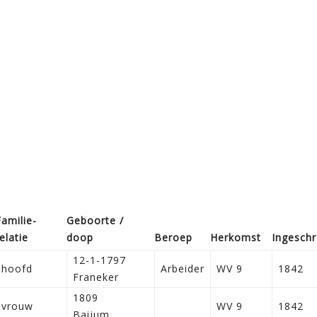
Familie­
Geboorte /
elatie
doop
Beroep
Herkomst
Ingesch
12-1-1797
hoofd
Arbeider
WV 9
1842
Franeker
1809
vrouw
WV 9
1842
Baijum