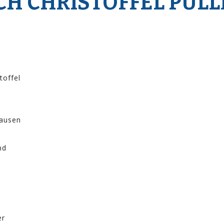
CH CHRISTOFFEL PULL
toffel
hausen
md
er