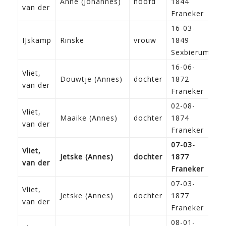
Anne (Johannes)
hoofd
1844
A
van der
Franeker
16-03-
IJskamp
Rinske
vrouw
1849
Sexbierum
16-06-
Vliet,
Douwtje (Annes)
dochter
1872
van der
Franeker
02-08-
Vliet,
Maaike (Annes)
dochter
1874
van der
Franeker
07-03-
Vliet,
Jetske (Annes)
dochter
1877
van der
Franeker
07-03-
Vliet,
Jetske (Annes)
dochter
1877
van der
Franeker
08-01-