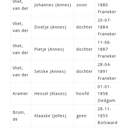
Vliet,
Johannes (Annes)
zoon
1880
van der
Franeker
20-07-
Vliet,
Doetje (Annes)
dochter
1884
van der
Franeker
11-06-
Vliet,
Pietje (Annes)
dochter
1887
van der
Franeker
28-04-
Vliet,
Setske (Annes)
dochter
1891
van der
Franeker
01-01-
I
Kramer
Hessel (Klases)
hoofd
1858
k
Dedgum
28-11-
Bruin,
Klaaske (Jelles)
geen
1855
de
Bolsward