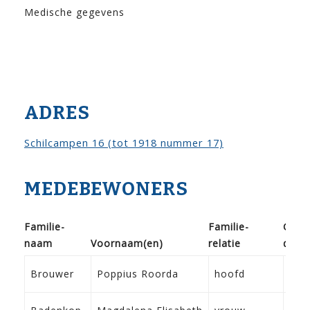
Medische gegevens
ADRES
Schilcampen 16 (tot 1918 nummer 17)
MEDEBEWONERS
Familie­
Familie­
Gebo
naam
Voor­naam(en)
relatie
doop
28-
Brouwer
Poppius Roorda
hoofd
Hoo
?