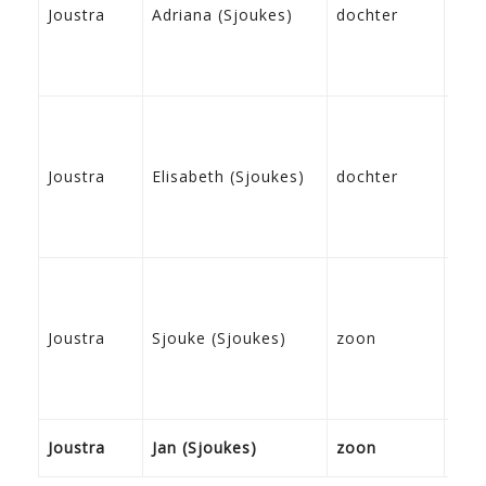
15-
Joustra
Adriana (Sjoukes)
dochter
Bre
23-
Joustra
Elisabeth (Sjoukes)
dochter
Bre
24-
Joustra
Sjouke (Sjoukes)
zoon
Bre
19-
Joustra
Jan (Sjoukes)
zoon
Fra