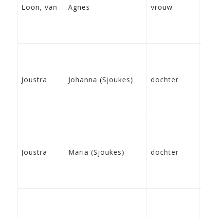
13-
Loon, van
Agnes
vrouw
Arn
24-
Joustra
Johanna (Sjoukes)
dochter
Bre
11-
Joustra
Maria (Sjoukes)
dochter
Bre