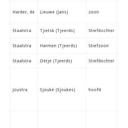
06-
Harder, de
Lieuwe (Jans)
zoon
Fra
05-
Staalstra
Tjietsk (Tjeerds)
Stiefdochter
Fra
09-
Staalstra
Harmen (Tjeerds)
Stiefzoon
Fra
26-
Staalstra
Detje (Tjeerds)
Stiefdochter
Fra
18-
Joustra
Sjouke (Sjoukes)
hoofd
Rie