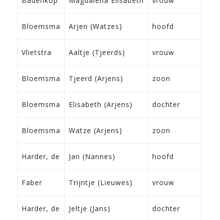
Badenkop
Magdalena Elisabeth
vrouw
?
07-
Bloemsma
Arjen (Watzes)
hoofd
Lee
12-
Vlietstra
Aaltje (Tjeerds)
vrouw
Stie
30-
Bloemsma
Tjeerd (Arjens)
zoon
Fra
02-
Bloemsma
Elisabeth (Arjens)
dochter
Fra
05-
Bloemsma
Watze (Arjens)
zoon
Fra
20-
Harder, de
Jan (Nannes)
hoofd
Wo
17-
Faber
Trijntje (Lieuwes)
vrouw
Dro
27-
Harder, de
Jeltje (Jans)
dochter
Fra