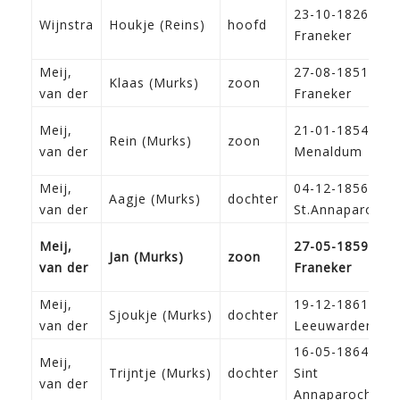
23-10-1826
Wijnstra
Houkje (Reins)
hoofd
Franeker
Meij,
27-08-1851
Klaas (Murks)
zoon
van der
Franeker
Meij,
21-01-1854
Rein (Murks)
zoon
van der
Menaldum
Meij,
04-12-1856
Aagje (Murks)
dochter
van der
St.Annaparochi
Meij,
27-05-1859
Jan (Murks)
zoon
van der
Franeker
Meij,
19-12-1861
Sjoukje (Murks)
dochter
van der
Leeuwarden
16-05-1864
Meij,
Trijntje (Murks)
dochter
Sint
van der
Annaparochie