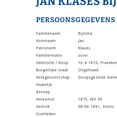
JAN KLASES BI
PERSOONSGEGEVENS
Familienaam
Bijlsma
Voornaam
Jan
Patroniem
Klases
Familierelatie
zoon
Geboorte / doop
16-4-1872, Franeke
Burgerlijke staat
Ongehuwd
Kerkgenootschap
Doopsgezinde Gem
Huwelijk
Beroep
Herkomst
1875, WV 39
Vertrek
08-06-1891, Stiens
Overleden