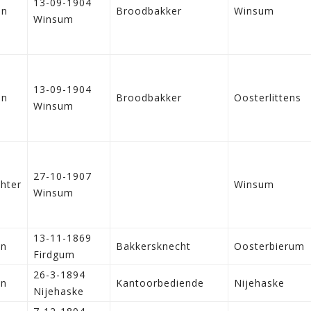
13-09-1904
on
Broodbakker
Winsum
Winsum
13-09-1904
on
Broodbakker
Oosterlittens
Winsum
27-10-1907
hter
Winsum
Winsum
13-11-1869
en
Bakkersknecht
Oosterbierum
Firdgum
26-3-1894
en
Kantoorbediende
Nijehaske
Nijehaske