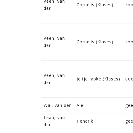
Veen, van
Cornelis (Klases)
zo
der
Veen, van
Cornelis (Klases)
zo
der
Veen, van
Jeltje Japke (Klases)
doc
der
Wal, van der
Ale
ge
Laan, van
Hendrik
ge
der