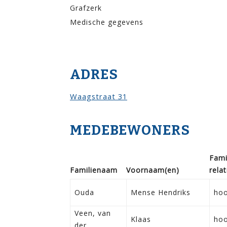
Grafzerk
Medische gegevens
ADRES
Waagstraat 31
MEDEBEWONERS
Fami
Familie­naam
Voor­naam(en)
relat
Ouda
Mense Hendriks
ho
Veen, van
Klaas
ho
der