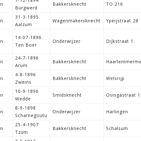
7-12-1894
en
Bakkersknecht
TO 216
Burgwerd
31-3-1895
en
Wagenmakersknecht
Ypeijstraat 28
Aalzum
14-07-1896
en
Onderwijzer
Dijkstraat 1
Ten Boer
24-7-1896
en
Bakkersknecht
Haarlemmerme
Arum
4-8-1896
en
Bakkersknecht
Welsrijp
Zweins
10-9-1896
en
Smidsknecht
Osingastraat 1
Wedde
8-9-1898
en
Onderwijzer
Harlingen
Scharnegoutu
25-4-1907
en
Bakkersknecht
Schalsum
Tzum