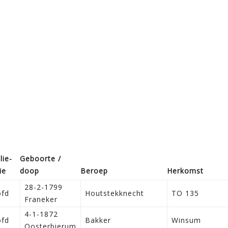
lie­
Geboorte /
ie
doop
Beroep
Herkomst
28-2-1799
ofd
Houtstekknecht
TO 135
Franeker
4-1-1872
ofd
Bakker
Winsum
Oosterbierum