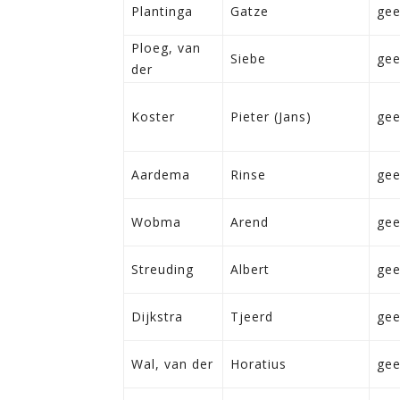
Plantinga
Gatze
ge
Ploeg, van
Siebe
ge
der
Koster
Pieter (Jans)
ge
Aardema
Rinse
ge
Wobma
Arend
ge
Streuding
Albert
ge
Dijkstra
Tjeerd
ge
Wal, van der
Horatius
ge