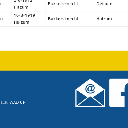
2-6-1912
en
Bakkersknecht
Deinum
Hitzum
10-3-1919
en
Bakkersknecht
Huizum
Huizum
IEK:
WAD UP