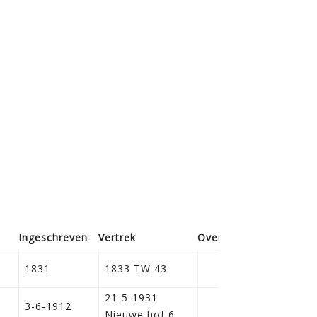
Ingeschreven
Vertrek
Overleden
Bijz.
1831
1833 TW 43
21-5-1931
3-6-1912
Nieuwe hof 6