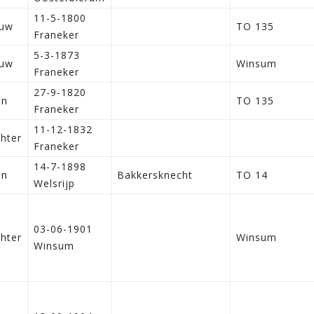
11-5-1800
ouw
TO 135
Franeker
5-3-1873
ouw
Winsum
Franeker
27-9-1820
on
TO 135
Franeker
11-12-1832
hter
Franeker
14-7-1898
on
Bakkersknecht
TO 14
Welsrijp
03-06-1901
hter
Winsum
Winsum