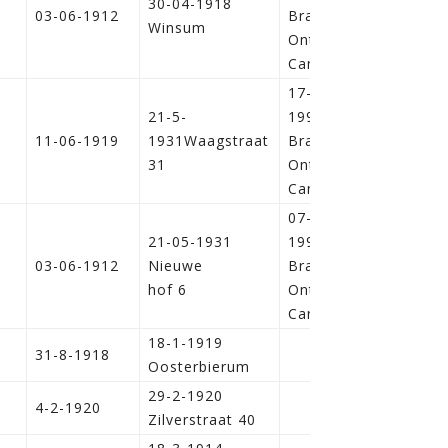
30-04-1918
i
03-06-1912
Brampton
Winsum
Ontario
Canada
17-09-
21-5-
1997,
i
11-06-1919
1931Waagstraat
Brampton
31
Ontario
Canada
07-08-
21-05-1931
1998,
i
03-06-1912
Nieuwe
Brampton
hof 6
Ontario
Canada
18-1-1919
31-8-1918
Oosterbierum
29-2-1920
4-2-1920
Zilverstraat 40