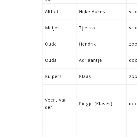
Althof
Hijke Aukes
vr
Meijer
Tjietske
vr
Ouda
Hendrik
zo
Ouda
Adriaantje
doc
Kuipers
Klaas
zo
Veen, van
Ringje (Klases)
doc
der