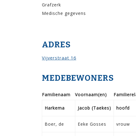
Grafzerk
Medische gegevens
ADRES
Vijverstraat 16
MEDEBEWONERS
Familie­naam
Voor­naam(en)
Familie­rel
Harkema
Jacob (Taekes)
hoofd
Boer, de
Eeke Gosses
vrouw