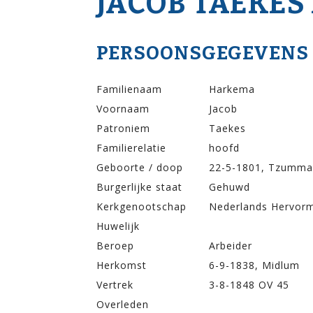
JACOB TAEKE
PERSOONSGEGEVENS
Familienaam
Harkema
Voornaam
Jacob
Patroniem
Taekes
Familierelatie
hoofd
Geboorte / doop
22-5-1801, Tzumm
Burgerlijke staat
Gehuwd
Kerkgenootschap
Nederlands Hervor
Huwelijk
Beroep
Arbeider
Herkomst
6-9-1838, Midlum
Vertrek
3-8-1848 OV 45
Overleden