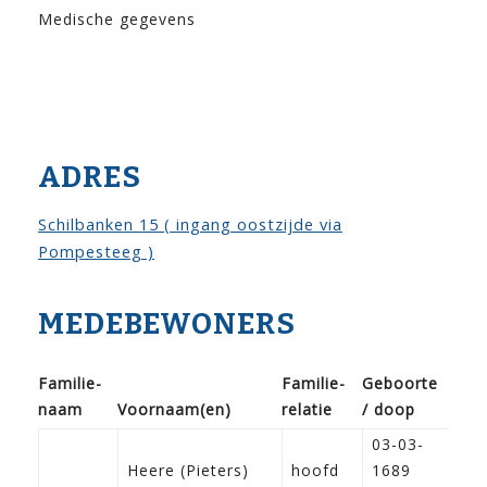
Medische gegevens
ADRES
Schilbanken 15 ( ingang oostzijde via
Pompesteeg )
MEDEBEWONERS
Familie­
Familie­
Geboorte
naam
Voor­naam(en)
relatie
/ doop
Ber
03-03-
Heere (Pieters)
hoofd
1689
Me