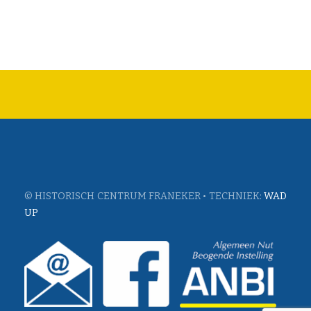
© HISTORISCH CENTRUM FRANEKER • TECHNIEK:
WAD
UP