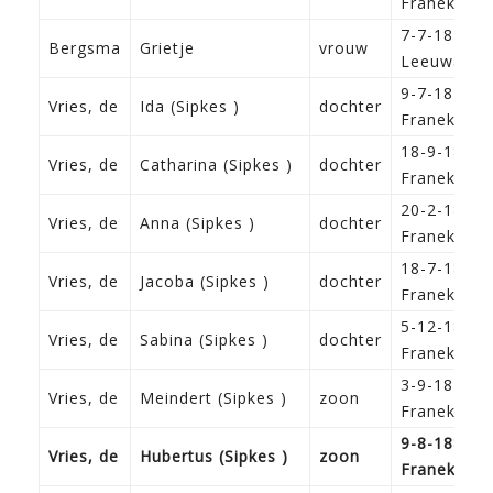
Franeker
7-7-1841
Bergsma
Grietje
vrouw
Leeuwarde
9-7-1871
Vries, de
Ida (Sipkes )
dochter
Franeker
18-9-1873
Vries, de
Catharina (Sipkes )
dochter
Franeker
20-2-1875
Vries, de
Anna (Sipkes )
dochter
Franeker
18-7-1876
Vries, de
Jacoba (Sipkes )
dochter
Franeker
5-12-1877
Vries, de
Sabina (Sipkes )
dochter
Franeker
3-9-1879
Vries, de
Meindert (Sipkes )
zoon
Franeker
9-8-1883
Vries, de
Hubertus (Sipkes )
zoon
Franeker