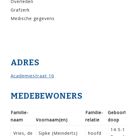
Overleden
Grafzerk
Medische gegevens
ADRES
Academiestraat 16
MEDEBEWONERS
Familie­
Familie­
Geboorte /
naam
Voor­naam(en)
relatie
doop
14-5-1842
Vries, de
Sipke (Meinderts)
hoofd