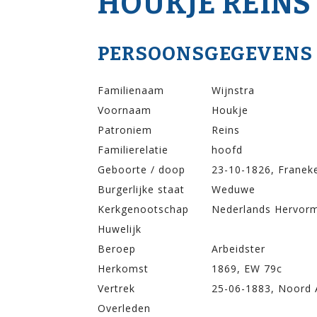
HOUKJE REINS
PERSOONSGEGEVENS
Familienaam
Wijnstra
Voornaam
Houkje
Patroniem
Reins
Familierelatie
hoofd
Geboorte / doop
23-10-1826, Franek
Burgerlijke staat
Weduwe
Kerkgenootschap
Nederlands Hervor
Huwelijk
Beroep
Arbeidster
Herkomst
1869, EW 79c
Vertrek
25-06-1883, Noord 
Overleden