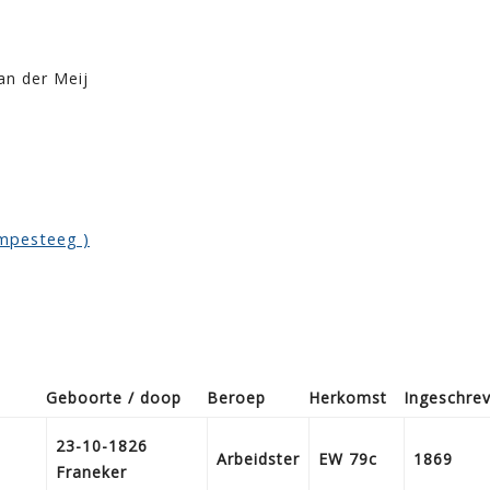
n der Meij
ompesteeg )
Geboorte / doop
Beroep
Herkomst
Ingeschre
23-10-1826
Arbeidster
EW 79c
1869
Franeker