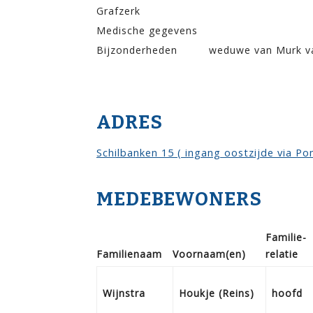
Grafzerk
Medische gegevens
Bijzonderheden
weduwe van Murk va
ADRES
Schilbanken 15 ( ingang oostzijde via P
MEDEBEWONERS
Familie­
Familie­naam
Voor­naam(en)
relatie
Wijnstra
Houkje (Reins)
hoofd