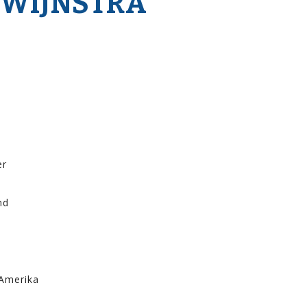
 WIJNSTRA
er
md
Amerika