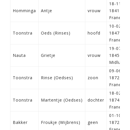
18-11-
Homminga
Antje
vrouw
1841
Franeker
10-02-
Toonstra
Oeds (Rinses)
hoofd
1847
Franeker
19-07-
Nauta
Grietje
vrouw
1845
Midlum
09-06-
Toonstra
Rinse (Oedses)
zoon
1872
Franeker
18-02-
Toonstra
Martentje (Oedses)
dochter
1874
Franeker
01-10-
Bakker
Froukje (Wijbrens)
geen
1872
Franeker