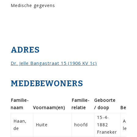
Medische gegevens
ADRES
Dr. Jelle Bangastraat 15 (1906 KV 1c)
MEDEBEWONERS
Familie­
Familie­
Geboorte
naam
Voor­naam(en)
relatie
/ doop
Beroep
15-4-
Haan,
Agent
Huite
hoofd
1882
de
leven
Franeker