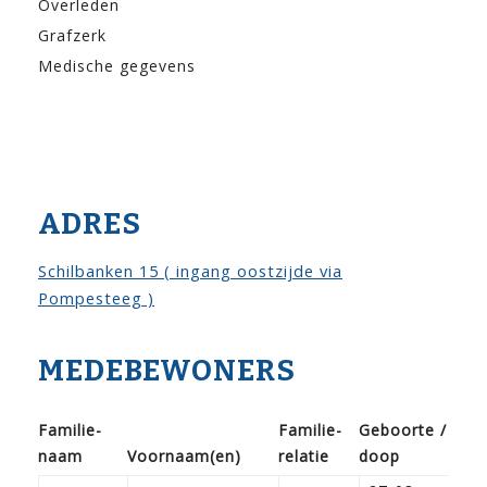
Overleden
Grafzerk
Medische gegevens
ADRES
Schilbanken 15 ( ingang oostzijde via
Pompesteeg )
MEDEBEWONERS
Familie­
Familie­
Geboorte /
naam
Voor­naam(en)
relatie
doop
Be