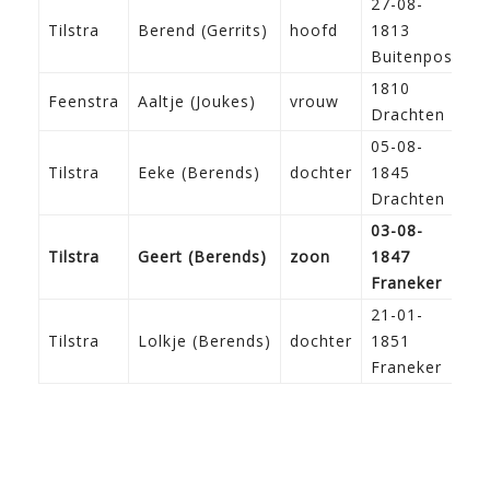
27-08-
Tilstra
Berend (Gerrits)
hoofd
1813
A
Buitenpost
1810
Feenstra
Aaltje (Joukes)
vrouw
Drachten
05-08-
Tilstra
Eeke (Berends)
dochter
1845
Drachten
03-08-
Tilstra
Geert (Berends)
zoon
1847
Franeker
21-01-
Tilstra
Lolkje (Berends)
dochter
1851
Franeker