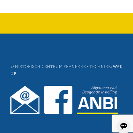
© HISTORISCH CENTRUM FRANEKER • TECHNIEK:
WAD
UP