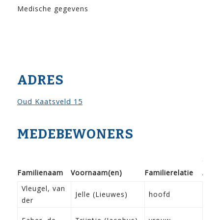
Medische gegevens
ADRES
Oud Kaatsveld 15
MEDEBEWONERS
Gebo
Familie­naam
Voor­naam(en)
Familie­relatie
/ do
Vleugel, van
22-
Jelle (Lieuwes)
hoofd
der
Fra
29-