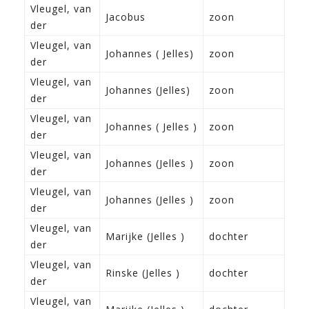
Vleugel, van
3-2
Jacobus
zoon
der
Fra
Vleugel, van
4-9
Johannes ( Jelles)
zoon
der
Fra
Vleugel, van
4-9
Johannes (Jelles)
zoon
der
Fra
Vleugel, van
4-9
Johannes ( Jelles )
zoon
der
Fra
Vleugel, van
4-9
Johannes (Jelles )
zoon
der
Fra
Vleugel, van
4-9
Johannes (Jelles )
zoon
der
Fra
Vleugel, van
23-
Marijke (Jelles )
dochter
der
Fra
Vleugel, van
23-
Rinske (Jelles )
dochter
der
Fra
Vleugel, van
11-