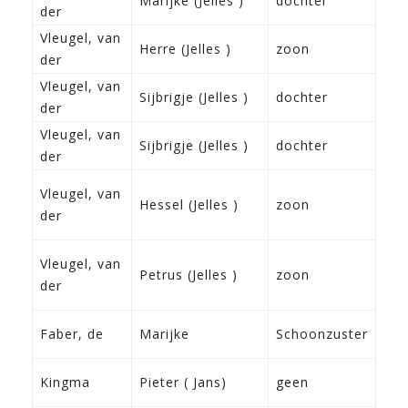
Marijke (Jelles )
dochter
der
Fra
Vleugel, van
24-
Herre (Jelles )
zoon
der
Fra
Vleugel, van
13-
Sijbrigje (Jelles )
dochter
der
Fra
Vleugel, van
13-
Sijbrigje (Jelles )
dochter
der
Fra
30-
Vleugel, van
Hessel (Jelles )
zoon
188
der
Fra
30-
Vleugel, van
Petrus (Jelles )
zoon
188
der
Fra
1-4
Faber, de
Marijke
Schoonzuster
Her
19-
Kingma
Pieter ( Jans)
geen
Ra