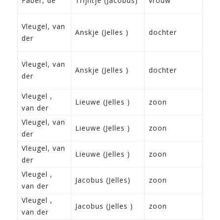
Faber, de
Trijntje (Jacobus)
vrouw
Do
14-
Vleugel, van
Anskje (Jelles )
dochter
186
der
Fra
14-
Vleugel, van
Anskje (Jelles )
dochter
186
der
Fra
Vleugel ,
25-
Lieuwe (Jelles )
zoon
van der
Fra
Vleugel, van
25-
Lieuwe (Jelles )
zoon
der
Fra
Vleugel, van
25-
Lieuwe (Jelles )
zoon
der
Fra
Vleugel ,
3-2
Jacobus (Jelles)
zoon
van der
Fra
Vleugel ,
3-2
Jacobus (Jelles )
zoon
van der
Fra