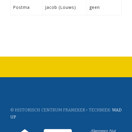
11-
Postma
Jacob (Louws)
geen
Dro
© HISTORISCH CENTRUM FRANEKER • TECHNIEK:
WAD
UP