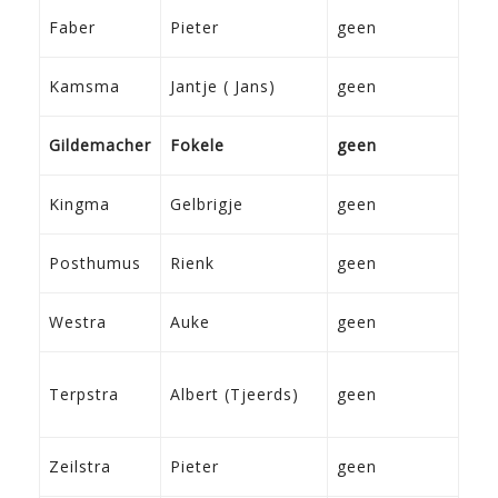
4-3
Faber
Pieter
geen
Ko
7-4
Kamsma
Jantje ( Jans)
geen
Fra
20-
Gildemacher
Fokele
geen
Sne
23-
Kingma
Gelbrigje
geen
Fra
4-8
Posthumus
Rienk
geen
Wo
2-1
Westra
Auke
geen
Irn
10-
Terpstra
Albert (Tjeerds)
geen
188
Bri
8-3
Zeilstra
Pieter
geen
Sne