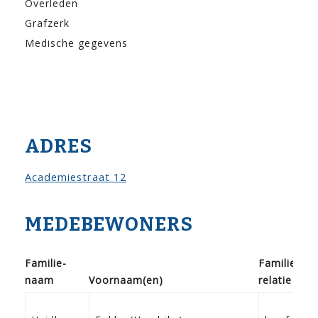
Overleden
Grafzerk
Medische gegevens
ADRES
Academiestraat 12
MEDEBEWONERS
Familie­
Familie­
G
naam
Voor­naam(en)
relatie
d