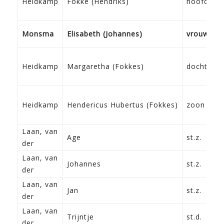
Heidkamp
Fokke (Hendriks)
hoofd
Monsma
Elisabeth (Johannes)
vrouw
Heidkamp
Margaretha (Fokkes)
dochter
Heidkamp
Hendericus Hubertus (Fokkes)
zoon
Laan, van
Age
st.z.
der
Laan, van
Johannes
st.z.
der
Laan, van
Jan
st.z.
der
Laan, van
Trijntje
st.d.
der