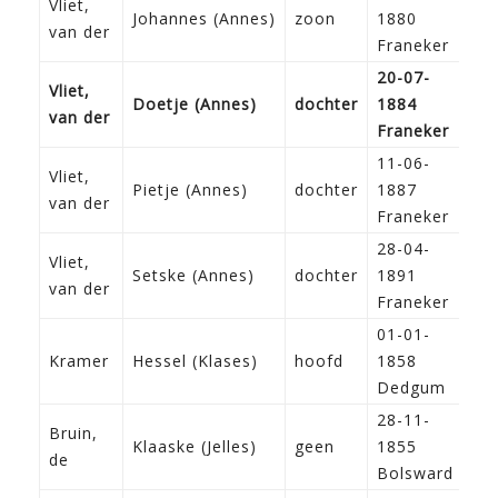
Vliet,
Johannes (Annes)
zoon
1880
van der
Franeker
20-07-
Vliet,
Doetje (Annes)
dochter
1884
van der
Franeker
11-06-
Vliet,
Pietje (Annes)
dochter
1887
van der
Franeker
28-04-
Vliet,
Setske (Annes)
dochter
1891
van der
Franeker
01-01-
I
Kramer
Hessel (Klases)
hoofd
1858
k
Dedgum
28-11-
Bruin,
Klaaske (Jelles)
geen
1855
de
Bolsward