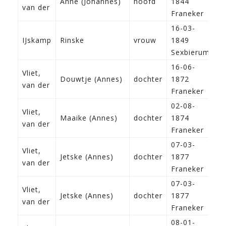
Anne (Johannes)
hoofd
1844
A
van der
Franeker
16-03-
IJskamp
Rinske
vrouw
1849
Sexbierum
16-06-
Vliet,
Douwtje (Annes)
dochter
1872
van der
Franeker
02-08-
Vliet,
Maaike (Annes)
dochter
1874
van der
Franeker
07-03-
Vliet,
Jetske (Annes)
dochter
1877
van der
Franeker
07-03-
Vliet,
Jetske (Annes)
dochter
1877
van der
Franeker
08-01-