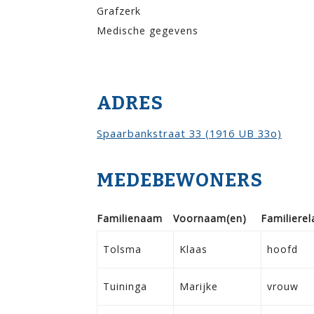
Grafzerk
Medische gegevens
ADRES
Spaarbankstraat 33 (1916 UB 33o)
MEDEBEWONERS
Familie­naam
Voor­naam(en)
Familie­rel
Tolsma
Klaas
hoofd
Tuininga
Marijke
vrouw