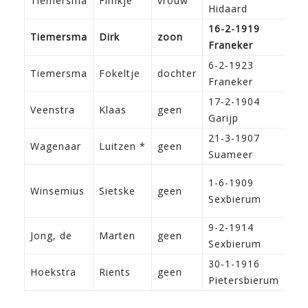
Tiemersma
Fimkje
vrouw
Hidaard
16-2-1919
Tiemersma
Dirk
zoon
Franeker
6-2-1923
Tiemersma
Fokeltje
dochter
Franeker
17-2-1904
Veenstra
Klaas
geen
Bo
Garijp
21-3-1907
Wagenaar
Luitzen *
geen
Bo
Suameer
1-6-1909
Winsemius
Sietske
geen
Di
Sexbierum
9-2-1914
Jong, de
Marten
geen
Arb
Sexbierum
30-1-1916
Hoekstra
Rients
geen
Lan
Pietersbierum