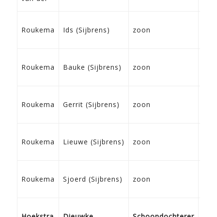
Har
07-
Roukema
Ids (Sijbrens)
zoon
183
Fra
01-
Roukema
Bauke (Sijbrens)
zoon
183
Fra
28-
Roukema
Gerrit (Sijbrens)
zoon
183
Fra
16-
Roukema
Lieuwe (Sijbrens)
zoon
183
Fra
31-
Roukema
Sjoerd (Sijbrens)
zoon
184
Fra
10-
Hoekstra
Dieuwke
Schoondochterer
183