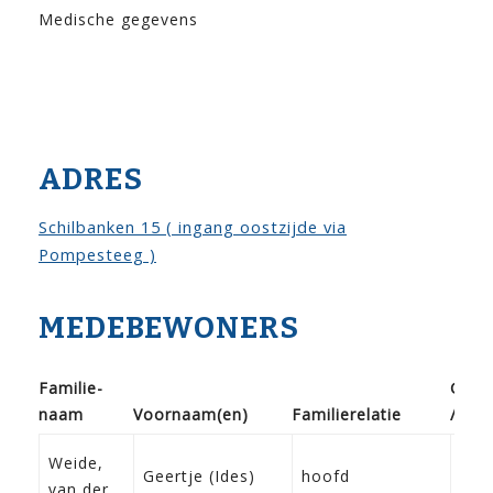
Medische gegevens
ADRES
Schilbanken 15 ( ingang oostzijde via
Pompesteeg )
MEDEBEWONERS
Familie­
Gebo
naam
Voor­naam(en)
Familie­relatie
/ do
20-
Weide,
Geertje (Ides)
hoofd
180
van der