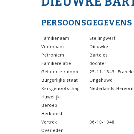
DIEUWKE BART
PERSOONSGEGEVENS
Familienaam
Stellingwerf
Voornaam
Dieuwke
Patroniem
Barteles
Familierelatie
dochter
Geboorte / doop
25-11-1843, Franek
Burgerlijke staat
Ongehuwd
Kerkgenootschap
Nederlands Hervor
Huwelijk
Beroep
Herkomst
Vertrek
06-10-1848
Overleden