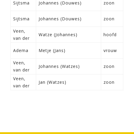
Sijtsma
Johannes (Douwes)
zoon
Fra
09-
Sijtsma
Johannes (Douwes)
zoon
Fra
Veen,
27-
Watze (Johannes)
hoofd
van der
Fra
07-
Adema
Metje (Jans)
vrouw
Dro
Veen,
09-
Johannes (Watzes)
zoon
van der
Fra
Veen,
02-
Jan (Watzes)
zoon
van der
Mid