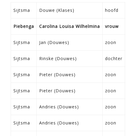
02-
Sijtsma
Douwe (Klases)
hoofd
Fra
07-
Piebenga
Carolina Louisa Wilhelmina
vrouw
Tz
13-
Sijtsma
Jan (Douwes)
zoon
Fra
05-
Sijtsma
Rinske (Douwes)
dochter
Fra
04-
Sijtsma
Pieter (Douwes)
zoon
Fra
04-
Sijtsma
Pieter (Douwes)
zoon
Fra
15-
Sijtsma
Andries (Douwes)
zoon
Fra
15-
Sijtsma
Andries (Douwes)
zoon
Fra
09-