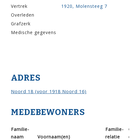
Vertrek
1920, Molensteeg 7
Overleden
Grafzerk
Medische gegevens
ADRES
Noord 18 (voor 1918 Noord 16)
MEDEBEWONERS
Familie­
Familie­
Gebo
naam
Voor­naam(en)
relatie
doo