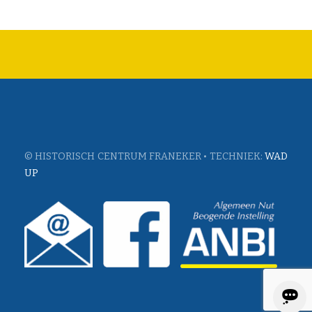
© HISTORISCH CENTRUM FRANEKER • TECHNIEK:
WAD
UP