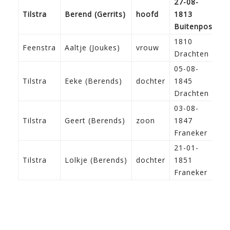
27-08-
Tilstra
Berend (Gerrits)
hoofd
1813
A
Buitenpost
1810
Feenstra
Aaltje (Joukes)
vrouw
Drachten
05-08-
Tilstra
Eeke (Berends)
dochter
1845
Drachten
03-08-
Tilstra
Geert (Berends)
zoon
1847
Franeker
21-01-
Tilstra
Lolkje (Berends)
dochter
1851
Franeker