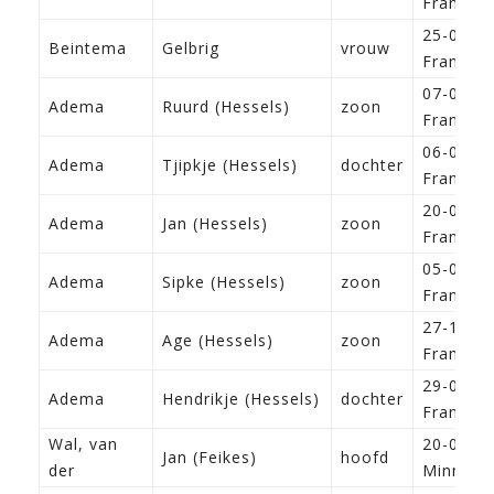
Franeker
25-09-1
Beintema
Gelbrig
vrouw
Franeker
07-06-1
Adema
Ruurd (Hessels)
zoon
Franeker
06-05-1
Adema
Tjipkje (Hessels)
dochter
Franeker
20-05-1
Adema
Jan (Hessels)
zoon
Franeker
05-08-1
Adema
Sipke (Hessels)
zoon
Franeker
27-10-1
Adema
Age (Hessels)
zoon
Franeker
29-07-1
Adema
Hendrikje (Hessels)
dochter
Franeker
Wal, van
20-05-1
Jan (Feikes)
hoofd
der
Minnert