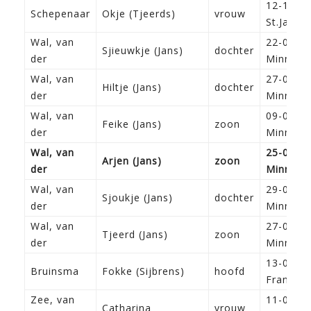
12-12-1
Schepenaar
Okje (Tjeerds)
vrouw
St.Jacob
Wal, van
22-09-1
Sjieuwkje (Jans)
dochter
der
Minnert
Wal, van
27-03-1
Hiltje (Jans)
dochter
der
Minnert
Wal, van
09-08-1
Feike (Jans)
zoon
der
Minnert
Wal, van
25-01-1
Arjen (Jans)
zoon
der
Minnert
Wal, van
29-09-1
Sjoukje (Jans)
dochter
der
Minnert
Wal, van
27-02-1
Tjeerd (Jans)
zoon
der
Minnert
13-04-1
Bruinsma
Fokke (Sijbrens)
hoofd
Franeker
Zee, van
11-08-1
Catharina
vrouw