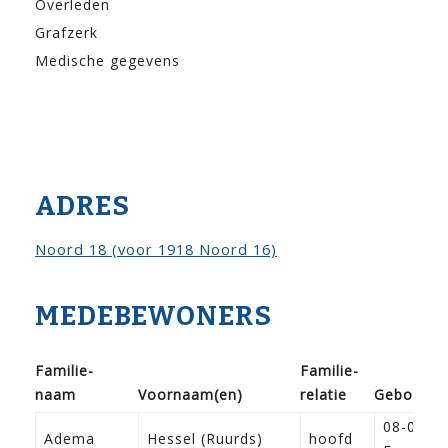
Overleden
Grafzerk
Medische gegevens
ADRES
Noord 18 (voor 1918 Noord 16)
MEDEBEWONERS
Familie­
Familie­
naam
Voor­naam(en)
relatie
Geboorte
08-03-1
Adema
Hessel (Ruurds)
hoofd