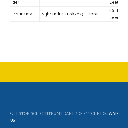
der
Leeuwar
05-12-1
Bruinsma
Sijbrandus (Fokkes)
zoon
Leeuwar
© HISTORISCH CENTRUM FRANEKER • TECHNIEK:
WAD
UP