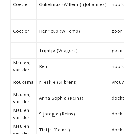
Coetier
Gulielmus (Willem ) (Johannes)
hoofd
Coetier
Henricus (Willems)
zoon
Trijntje (Wiegers)
geen
Meulen,
Rein
hoofd
van der
Roukema
Nieskje (Sijbrens)
vrouw
Meulen,
Anna Sophia (Reins)
dochter
van der
Meulen,
Sijbregje (Reins)
dochter
van der
Meulen,
Tietje (Reins )
dochter
van der