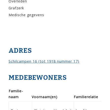
Overleden
Grafzerk
Medische gegevens
ADRES
Schilcampen 16 (tot 1918 nummer 17)
MEDEBEWONERS
Familie­
naam
Voor­naam(en)
Familie­relatie
Ge
0