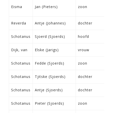
1
Eisma
Jan (Pieters)
zoon
W
2
Reverda
Antje (Johannes)
dochter
F
1
Schotanus
Sjoerd (Sjoerds)
hoofd
I
1
Dijk, van
Elske (Jarigs)
vrouw
M
2
Schotanus
Fedde (Sjoerds)
zoon
U
0
Schotanus
Tjitske (Sjoerds)
dochter
K
1
Schotanus
Antje (Sjoerds)
dochter
K
2
Schotanus
Pieter (Sjoerds)
zoon
T