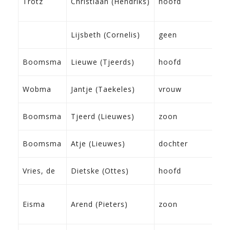
Trotz
Christiaan (Hendriks)
hoofd
K
D
2
Lijsbeth (Cornelis)
geen
S
0
Boomsma
Lieuwe (Tjeerds)
hoofd
F
2
Wobma
Jantje (Taekeles)
vrouw
W
0
Boomsma
Tjeerd (Lieuwes)
zoon
F
2
Boomsma
Atje (Lieuwes)
dochter
F
0
Vries, de
Dietske (Ottes)
hoofd
G
1
Eisma
Arend (Pieters)
zoon
F