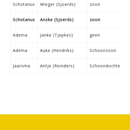
1
Schotanus
Wieger (Sjoerds)
zoon
T
2
Schotanus
Anske (Sjoerds)
zoon
S
2
Adema
Janke (Tjepkes)
geen
L
2
Adema
Auke (Hendriks)
Schoonzoon
F
0
Jaarsma
Antje (Reinders)
Schoondochter
F