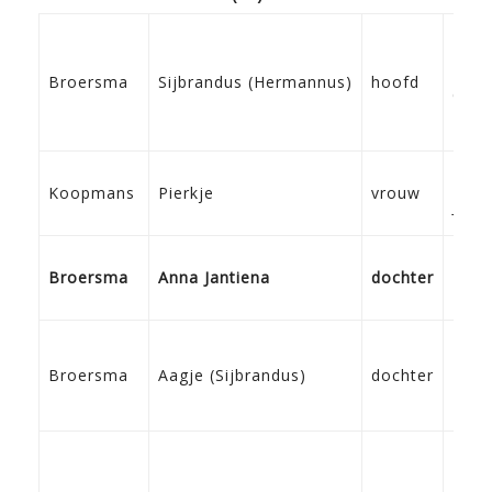
22-0
Broersma
Sijbrandus (Hermannus)
hoofd
Ons
13-1
Koopmans
Pierkje
vrouw
Jorw
29-6
Broersma
Anna Jantiena
dochter
Fran
20-0
Broersma
Aagje (Sijbrandus)
dochter
Fran
28-0