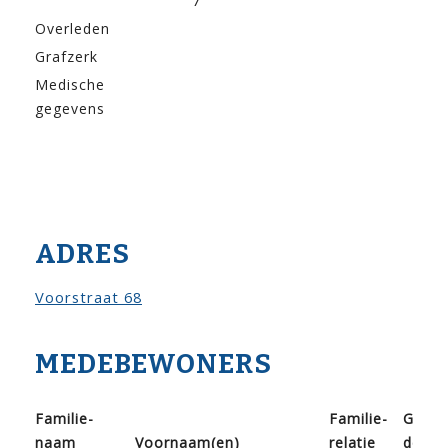
7
Overleden
Grafzerk
Medische
gegevens
ADRES
Voorstraat 68
MEDEBEWONERS
Familie­
Familie­
Geboo
naam
Voor­naam(en)
relatie
doop