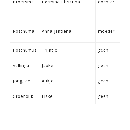
Broersma
Hermina Christina
dochter
Fran
5-1-
Posthuma
Anna Jantiena
moeder
Aru
28-4
Posthumus
Trijntje
geen
Oost
5-10
Vellinga
Japke
geen
Fran
10-1
Jong, de
Aukje
geen
Fran
22-4
Groendijk
Elske
geen
Tzu