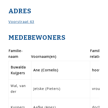
ADRES
Voorstraat 63
MEDEBEWONERS
Familie­
Familie­
naam
Voor­naam(en)
relatie
Buwalda
Ane (Cornelis)
hoofd
Kuijpers
Wal, van
Jetske (Pieters)
vrouw
der
Kuijpers
Aafke (Anes)
dochter