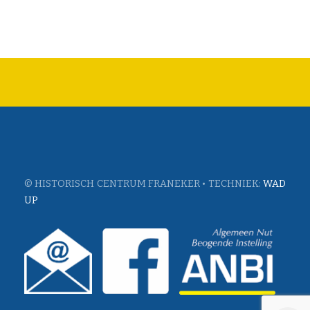
© HISTORISCH CENTRUM FRANEKER • TECHNIEK:
WAD
UP