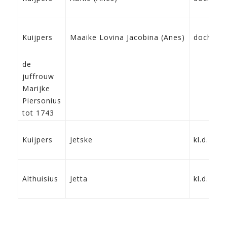
Kuijpers
Maaike Lovina Jacobina (Anes)
dochter
de
juffrouw
Marijke
Piersonius
tot 1743
Kuijpers
Jetske
kl.d.
Althuisius
Jetta
kl.d.