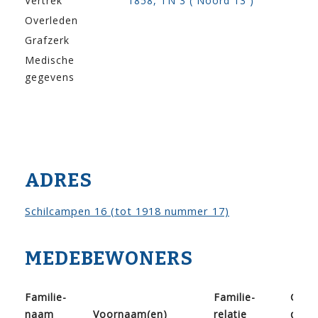
Vertrek
1858, TN 3 ( Noord 13 )
Overleden
Grafzerk
Medische
gegevens
ADRES
Schilcampen 16 (tot 1918 nummer 17)
MEDEBEWONERS
Familie­
Familie­
Gebo
naam
Voor­naam(en)
relatie
doop