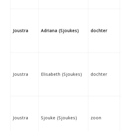
15-
Joustra
Adriana (Sjoukes)
dochter
Bre
23-
Joustra
Elisabeth (Sjoukes)
dochter
Bre
24-
Joustra
Sjouke (Sjoukes)
zoon
Bre