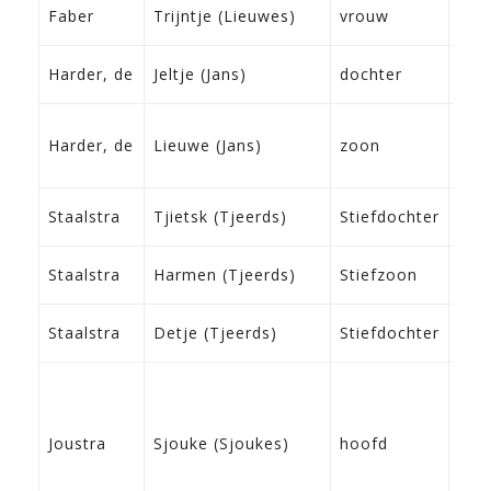
17-
Faber
Trijntje (Lieuwes)
vrouw
Dro
27-
Harder, de
Jeltje (Jans)
dochter
Fra
06-
Harder, de
Lieuwe (Jans)
zoon
Fra
05-
Staalstra
Tjietsk (Tjeerds)
Stiefdochter
Fra
09-
Staalstra
Harmen (Tjeerds)
Stiefzoon
Fra
26-
Staalstra
Detje (Tjeerds)
Stiefdochter
Fra
18-
Joustra
Sjouke (Sjoukes)
hoofd
Rie