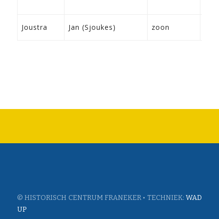
19-
Joustra
Jan (Sjoukes)
zoon
Fra
© HISTORISCH CENTRUM FRANEKER • TECHNIEK:
WAD
UP