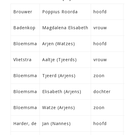
28-
Brouwer
Poppius Roorda
hoofd
Hoo
?
Badenkop
Magdalena Elisabeth
vrouw
?
07-
Bloemsma
Arjen (Watzes)
hoofd
Lee
12-
Vlietstra
Aaltje (Tjeerds)
vrouw
Stie
30-
Bloemsma
Tjeerd (Arjens)
zoon
Fra
02-
Bloemsma
Elisabeth (Arjens)
dochter
Fra
05-
Bloemsma
Watze (Arjens)
zoon
Fra
20-
Harder, de
Jan (Nannes)
hoofd
Wo