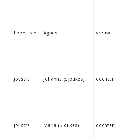
13-
Loon, van
Agnes
vrouw
Arn
24-
Joustra
Johanna (Sjoukes)
dochter
Bre
11-
Joustra
Maria (Sjoukes)
dochter
Bre