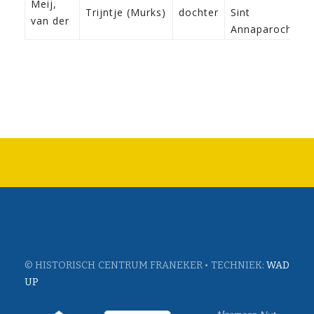
Meij,
Trijntje (Murks)
dochter
Sint
van der
Annaparochie
© HISTORISCH CENTRUM FRANEKER • TECHNIEK:
WAD
UP