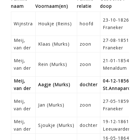
naam
Voor­naam(en)
relatie
doop
23-10-1826
Wijnstra
Houkje (Reins)
hoofd
Franeker
Meij,
27-08-1851
Klaas (Murks)
zoon
van der
Franeker
Meij,
21-01-1854
Rein (Murks)
zoon
van der
Menaldum
Meij,
04-12-1856
Aagje (Murks)
dochter
van der
St.Annaparochi
Meij,
27-05-1859
Jan (Murks)
zoon
van der
Franeker
Meij,
19-12-1861
Sjoukje (Murks)
dochter
van der
Leeuwarden
16-05-1864