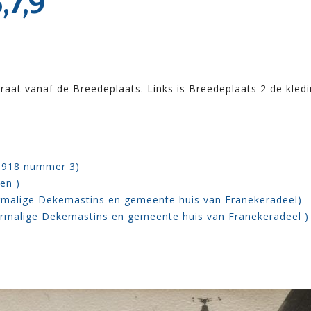
,7,9
traat vanaf de Breedeplaats. Links is Breedeplaats 2 de kled
 1918 nummer 3)
en )
ormalige Dekemastins en gemeente huis van Franekeradeel)
oormalige Dekemastins en gemeente huis van Franekeradeel )