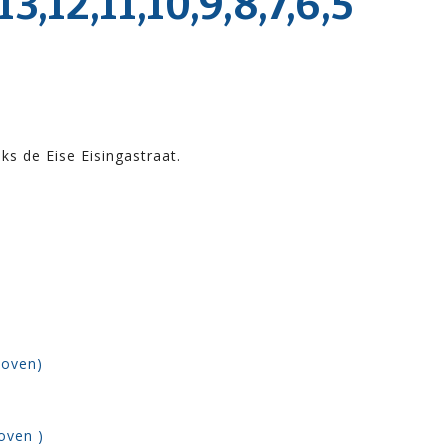
12,11,10,9,8,7,6,5
ks de Eise Eisingastraat.
Boven)
oven )