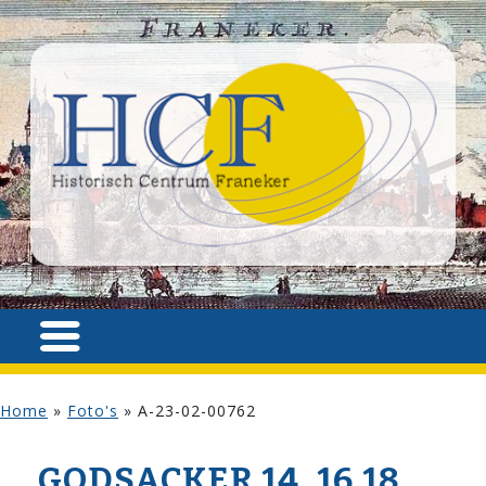
Home
»
Foto's
»
A-23-02-00762
GODSACKER 14, 16,18