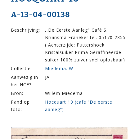
A-13-04-00138
Beschrijving:
,,De Eerste Aanleg" Café S.
Bruinsma Franeker tel. 05170-2355
( Achterzijde: Puttershoek
Kristalsuiker Prima Geraffineerde
suiker 100% zuiver snel oplosbaar)
Collectie:
Miedema. W
Aanwezig in
JA
het HCF?:
Bron:
Willem Miedema
Pand op
Hocquart 10 (cafe “De eerste
foto:
aanleg”)