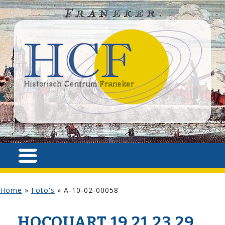
Home
»
Foto's
»
A-10-02-00058
HOCQUART 19,21,23,29