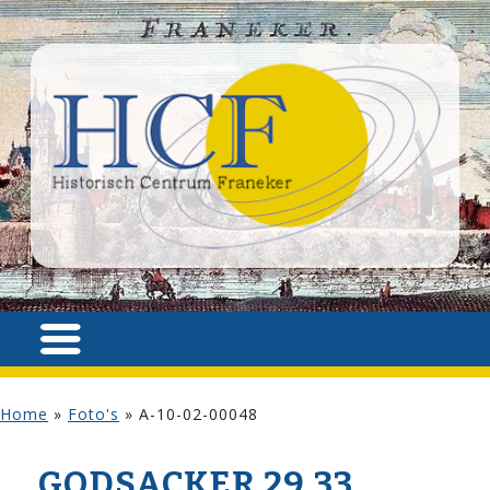
Home
»
Foto's
»
A-10-02-00048
GODSACKER 29,33