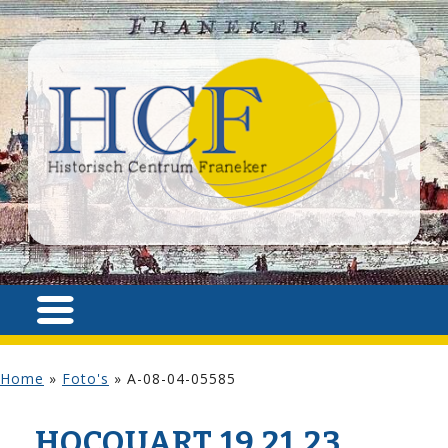
Home
»
Foto's
»
A-08-04-05585
HOCQUART 19,21,23