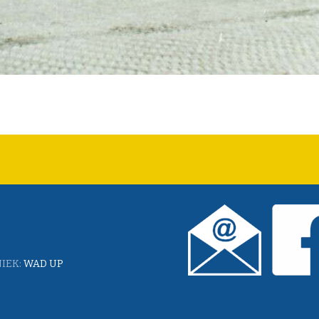
IEK:
WAD UP