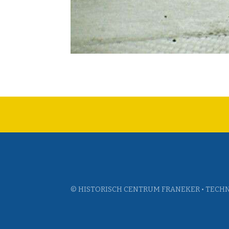
© HISTORISCH CENTRUM FRANEKER • TECHN