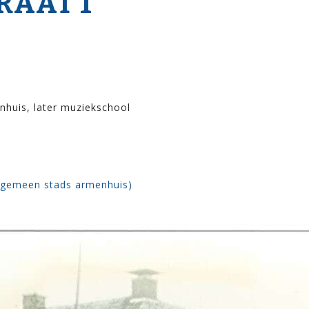
RAAT 1
huis, later muziekschool
lgemeen stads armenhuis)