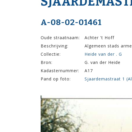
SJAARDEMA­ST
A-08-02-01461
Oude straatnaam:
Achter 't Hoff
Beschrijving:
Algemeen stads armen
Collectie:
Heide van der . G
Bron:
G. van der Heide
Kadasternummer:
A17
Pand op foto:
Sjaardemastraat 1 (A