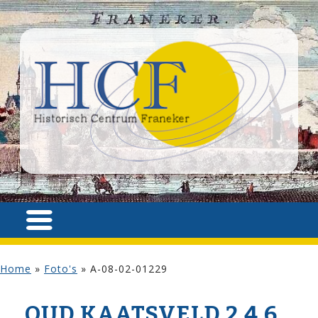
Home
»
Foto's
»
A-08-02-01229
OUD KAATSVELD 2,4,6